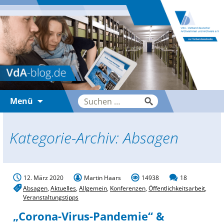
Zum
Suche
Menü
Inhalt
nach:
springen
Kategorie-Archiv: Absagen
12. März 2020
Martin Haars
14938
18
Absagen
,
Aktuelles
,
Allgemein
,
Konferenzen
,
Öffentlichkeitsarbeit
,
Veranstaltungstipps
„Corona-Virus-Pandemie“ &