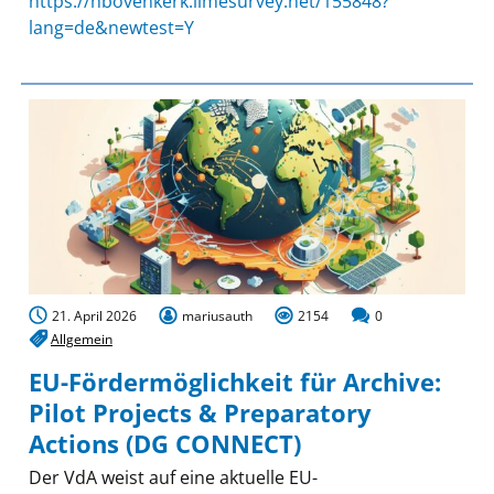
https://hbovenkerk.limesurvey.net/155848?
lang=de&newtest=Y
21. April 2026
mariusauth
2154
0
Allgemein
EU-Fördermöglichkeit für Archive:
Pilot Projects & Preparatory
Actions (DG CONNECT)
Der VdA weist auf eine aktuelle EU-