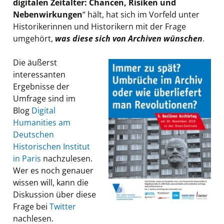
digitalen Zeitalter: Chancen, Risiken und
Nebenwirkungen
“ hält, hat sich im Vorfeld unter
Historikerinnen und Historikern mit der Frage
umgehört,
was diese sich von Archiven wünschen
.
Die äußerst
interessanten
Ergebnisse der
Umfrage sind im
Blog
Digital
Humanities am
Deutschen
Historischen Institut
in Paris
nachzulesen.
Wer es noch genauer
wissen will, kann die
Diskussion über diese
Frage bei
Twitter
nachlesen.