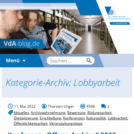
Zum
Suche
Menü
Inhalt
nach:
springen
Kategorie-Archiv: Lobbyarbeit
11. Mai 2022
Thorsten Unger
4548
2
Aktuelles
,
Archivwahrnehmung
,
Bewertung
,
Bildungsarbeit
,
Digitalisierung
,
Erschließung
,
Konferenzen
,
Kulturpolitik
,
Lobbyarbeit
,
Öffentlichkeitsarbeit
,
Veranstaltungstipps