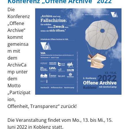
Konferenz „Offene Archive“ 2022
Die
Konferenz
„Offene
Archive“
kommt
gemeinsa
m mit
dem
ArchivCa
mp unter
dem
Motto
„Partizipat
ion,
Offenheit, Transparenz“ zurück!
Die Veranstaltung findet vom Mo., 13. bis Mi., 15.
Juni 2022 in Koblenz statt.