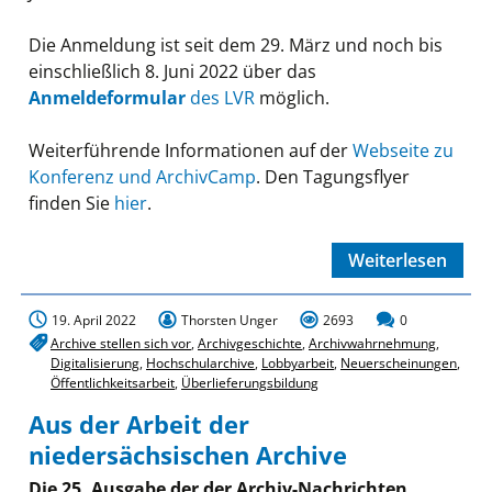
Die Anmeldung ist seit dem 29. März und noch bis
einschließlich 8. Juni 2022 über das
Anmeldeformular
des LVR
möglich.
Weiterführende Informationen auf der
Webseite zu
Konferenz und ArchivCamp
. Den Tagungsflyer
finden Sie
hier
.
Weiterlesen
19. April 2022
Thorsten Unger
2693
0
Archive stellen sich vor
,
Archivgeschichte
,
Archivwahrnehmung
,
Digitalisierung
,
Hochschularchive
,
Lobbyarbeit
,
Neuerscheinungen
,
Öffentlichkeitsarbeit
,
Überlieferungsbildung
Aus der Arbeit der
niedersächsischen Archive
Die 25. Ausgabe der der Archiv-Nachrichten