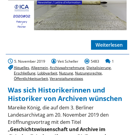
Weiterlesen
5. November 2019
Veit Scheller
5483
1
Aktuelles
,
Allgemein
,
Archivwahrnehmung
,
Digitalisierung
,
Erschließung
,
Lobbyarbeit
,
Nutzung
,
Nutzungsrechte
,
Öffentlichkeitsarbeit
,
Veranstaltungstipps
Was sich Historikerinnen und
Historiker von Archiven wünschen
Mareike König, die auf dem 3. Berliner
Landesarchivtag am 20. November 2019 den
Eröffnungsvortrag mit dem Titel
„
Geschichtswissenschaft und Archive im