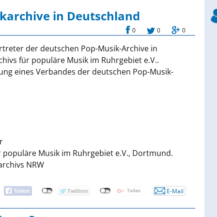
cher Archivtag
karchive in Deutschland
ischer Archivtag
0
0
0
ertreter der deutschen Pop-Musik-Archive in
ivs für populäre Musik im Ruhrgebiet e.V..
ng eines Verbandes der deutschen Pop-Musik-
r
r populäre Musik im Ruhrgebiet e.V., Dortmund.
archivs NRW