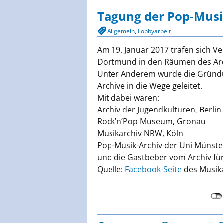
springen
Deuts
Tagung der Pop-Musi
Allgemein
,
Lobbyarbeit
Sächs
Am 19. Januar 2017 trafen sich V
Dortmund in den Räumen des Arch
Unter Anderem wurde die Gründu
Archive in die Wege geleitet.
Mit dabei waren:
Archiv der Jugendkulturen, Berlin
Rock’n’Pop Museum, Gronau
Musikarchiv NRW, Köln
Pop-Musik-Archiv der Uni Münste
und die Gastbeber vom Archiv fü
Quelle:
Facebook-Seite
des Musik