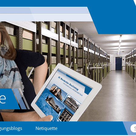
Su
gungsblogs
Netiquette
na