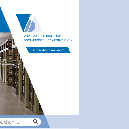
che
ch: