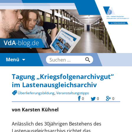
Zum
Suche
Menü
Inhalt
nach:
springen
Tagung „Kriegsfolgenarchivgut“
im Lastenausgleichsarchiv
Überlieferungsbildung
,
Veranstaltungstipps
0
0
0
von Karsten Kühnel
Anlässlich des 30jährigen Bestehens des
Lastenausgleichsarchivs richtet das