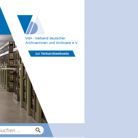
che
ch: