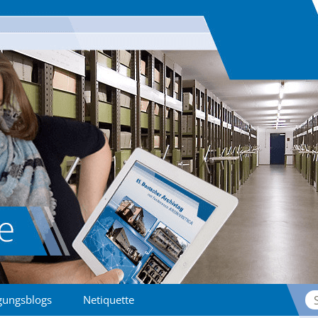
Su
gungsblogs
Netiquette
na