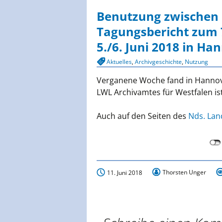
springen
Deuts
Benutzung zwischen 
Tagungsbericht zum 
Sächs
5./6. Juni 2018 in Ha
Aktuelles
,
Archivgeschichte
,
Nutzung
Verganene Woche fand in Hannove
LWL Archivamtes für Westfalen is
Auch auf den Seiten des
Nds. Lan
Thorsten Unger
11. Juni 2018