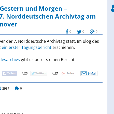
cher Archivtag
Gestern und Morgen –
7. Norddeutschen Archivtag am
ischer Archivtag
nnover
0
0
0
r der 7. Norddeutsche Archivtag statt. Im Blog des
t
ein erster Tagungsbericht
erschienen.
desarchivs
gibt es bereits einen Bericht.
2987
0