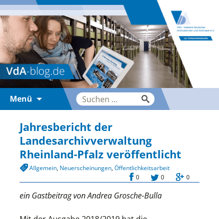
Zum
Suche
Menü
Inhalt
nach:
springen
Jahresbericht der
Landesarchivverwaltung
Rheinland-Pfalz veröffentlicht
Allgemein
,
Neuerscheinungen
,
Öffentlichkeitsarbeit
0
0
0
ein Gastbeitrag von Andrea Grosche-Bulla